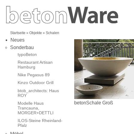
Startseite
»
Objekte
» Schalen
Neues
Sonderbau
typoBeton
Restaurant Artisan
Hamburg
Nike Pegasus 89
Kinzo Outdoor Grill
btob_architects: Haus
ROY
betonSchale Groß
Modelle Haus
Trancauna,
MORGER+DETTLI
ILOS-Steine Rheinland-
Pfalz
Möbel