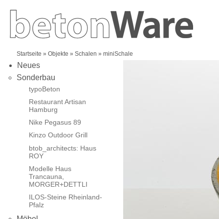
Startseite
»
Objekte
»
Schalen
» miniSchale
Neues
Sonderbau
typoBeton
Restaurant Artisan
Hamburg
Nike Pegasus 89
Kinzo Outdoor Grill
btob_architects: Haus
ROY
Modelle Haus
Trancauna,
MORGER+DETTLI
ILOS-Steine Rheinland-
Pfalz
Möbel