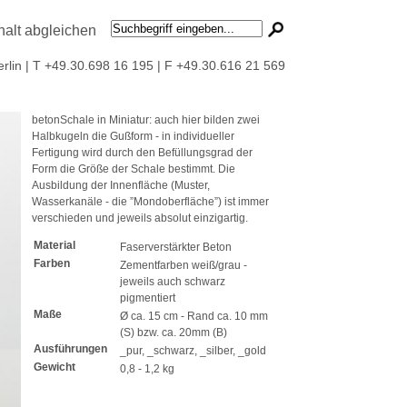
erlin | T +49.30.698 16 195 | F +49.30.616 21 569
betonSchale
in
Miniatur
:
auch
hier
bilden
zwei
Halbkugeln
die
Gußform
- in
individueller
Fertigung
wird
durch
den
Befüllungsgrad
der
Form die
Größe
der
Schale
bestimmt
. Die
Ausbildung
der
Innenfläche
(Muster,
Wasserkanäle
- die
”Mondoberfläche”
)
ist
immer
verschieden
und
jeweils
absolut
einzigartig
.
Material
Faserverstärkter Beton
Farben
Zementfarben weiß/grau -
jeweils auch schwarz
pigmentiert
Maße
Ø ca. 15 cm - Rand ca. 10 mm
(S) bzw. ca. 20mm (B)
Ausführungen
_pur, _schwarz, _silber, _gold
Gewicht
0,8 - 1,2 kg