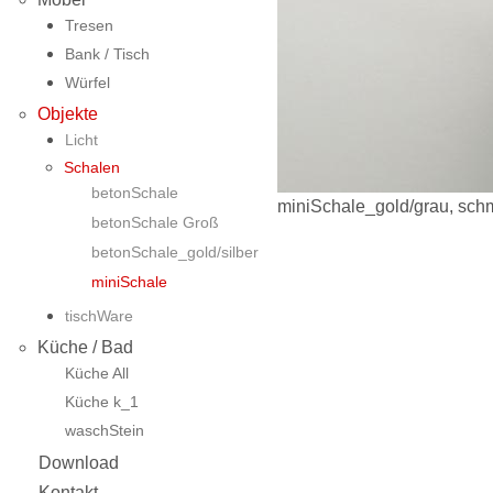
Tresen
Bank / Tisch
Würfel
Objekte
Licht
Schalen
betonSchale
miniSchale_gold/grau, sch
betonSchale Groß
betonSchale_gold/silber
miniSchale
tischWare
Küche / Bad
Küche All
Küche k_1
waschStein
Download
Kontakt